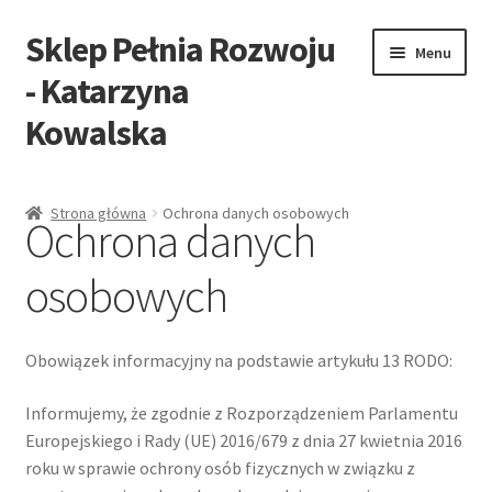
Sklep Pełnia Rozwoju
Przejdź
Przejdź
Menu
do
do
- Katarzyna
nawigacji
treści
Kowalska
Strona główna
Strona główna
Ochrona danych osobowych
Ochrona danych
Koszyk
osobowych
Moje konto
Ochrona danych osobowych
Obowiązek informacyjny na podstawie artykułu 13 RODO:
Informujemy, że zgodnie z Rozporządzeniem Parlamentu
Okładka
Europejskiego i Rady (UE) 2016/679 z dnia 27 kwietnia 2016
roku w sprawie ochrony osób fizycznych w związku z
Polityka prywatności