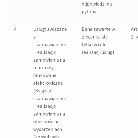
odpowiedzi na
pytania
4
Usługi związane
Dane zawarte w
Art
z:
zleceniu, ale
1. b
– zamawianiem
tylko w celu
i realizacją
realizacji usługi
zamówienia na
materiały
drukowane i
elektroniczne
(Książka)
– zamawianiem
i realizacją
zamówienia na
obecność na
wydarzeniach
(konsultacje,