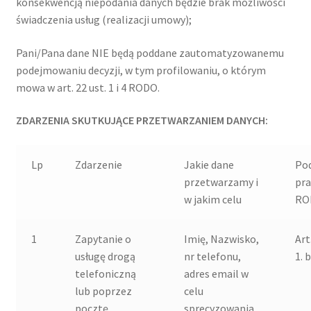
konsekwencją niepodania danych będzie brak możliwości
świadczenia usług (realizacji umowy);
Pani/Pana dane NIE będą poddane zautomatyzowanemu
podejmowaniu decyzji, w tym profilowaniu, o którym
mowa w art. 22 ust. 1 i 4 RODO.
ZDARZENIA SKUTKUJĄCE PRZETWARZANIEM DANYCH:
Lp
Zdarzenie
Jakie dane
Po
przetwarzamy i
pr
w jakim celu
RO
1
Zapytanie o
Imię, Nazwisko,
Art
usługę drogą
nr telefonu,
1. b
telefoniczną
adres email w
lub poprzez
celu
pocztę
sprecyzowania