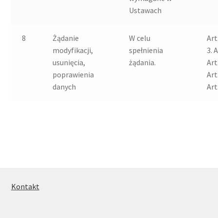
Ustawach
8
Żądanie
W celu
Art
modyfikacji,
spełnienia
3. 
usunięcia,
żądania.
Art
poprawienia
Art
danych
Art
Kontakt