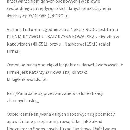
przetwarzaniem danych osobowych i w sprawie
swobodnego przepływu takich danych oraz uchylenia
Regulamin Sklepu
dyrektywy 95/46/WE („RODO”):
Zamówienie
Administratorem zgodnie z art. 4 pkt. 7 RODO jest firma:
PEŁNIA ROZWOJU – KATARZYNA KOWALSKA z siedzibą w
Zapraszam do kontaktu
Katowicach (40-551), przy ul. Nasypowej 15/15 (dalej
Firma).
Osobą pełniącą obowiązki inspektora danych osobowych w
Firmie jest Katarzyna Kowalska, kontakt:
khk@khkowalska.pl.
Pani/Pana dane są przetwarzane w celu realizacji
zleconych usług,
Odbiorcami Pani/Pana danych osobowych są podmioty
upoważnione przepisami prawa, takie jak Zakład
Ubezpieczeń Społecznych, Urząd Skarbowy, Państwowa