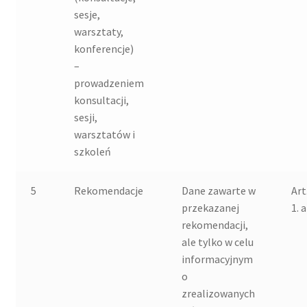
sesje,
warsztaty,
konferencje)
–
prowadzeniem
konsultacji,
sesji,
warsztatów i
szkoleń
5
Rekomendacje
Dane zawarte w
Art
przekazanej
1. a
rekomendacji,
ale tylko w celu
informacyjnym
o
zrealizowanych