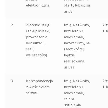
elektroniczną
oferty lub opisu
usługi
2
Zlecenie usługi
Imię, Nazwisko,
Art
(zakup książki,
nr telefonu,
1. b
prowadzenie
adres email,
konsultacji,
nazwa firmy, na
sesji,
rzecz której
warsztatów)
będzie
realizowana
usługa
3
Korespondencja
Imię, Nazwisko,
Art
z właścicielem
nr telefonu,
1. b
serwisu
adres email,
celem
udzielenia